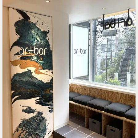
最寄り駅案内。Artbarのペイント＆
シップ体験を予約できます。
住所
〒150-0001 東京都渋谷区神宮前5-30-2 Takaraビル 201
アクセス
渋谷駅 徒歩7分 | 明治神宮前駅 徒歩5分
スケジュールを見る
Google Map
このスタジオで予約する
Artbar
キャットストリート原宿の今後1週間の
クラス