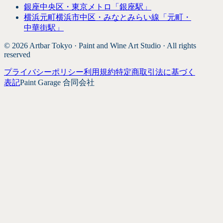
銀座
中央区・東京メトロ「銀座駅」
横浜元町
横浜市中区・みなとみらい線「元町・
中華街駅」
© 2026 Artbar Tokyo · Paint and Wine Art Studio · All rights
reserved
プライバシーポリシー
利用規約
特定商取引法に
基づく
表記
Paint Garage 合同会社