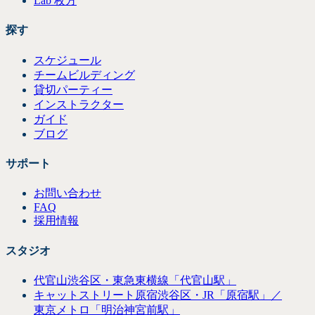
Lab 枚方
探す
スケジュール
チームビルディング
貸切パーティー
インストラクター
ガイド
ブログ
サポート
お問い
合わせ
FAQ
採用情報
スタジオ
代官山
渋谷区・東急東横線「代官山駅」
キャットストリート原宿
渋谷区・JR「原宿駅」／
東京メトロ「明治神宮前駅」