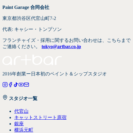
Paint Garage 合同会社
東京都渋谷区代官山町7-2
代表: キャシー・トンプソン
フランチャイズ・
採用に
関する
お問い
合わせは、
こちらまで
ご連絡ください。
tokyo@artbar.co.jp
2016年創業ー日本初の
ペイント＆シップスタジオ
スタジオ一覧
代官山
キャットストリート原宿
銀座
横浜元町